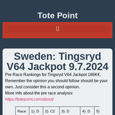
Tote Point
Sweden: Tingsryd
V64 Jackpot 9.7.2024
Pre Race Rankings for Tingsryd V64 Jackpot 186K€.
Remember the opinion you should follow should be your
own. Just consider this a second opinion.
More info about the pre race analysis:
https://totepoint.com/about/
Race:
1): D
2): C2
3): D
4): D
5):
B1