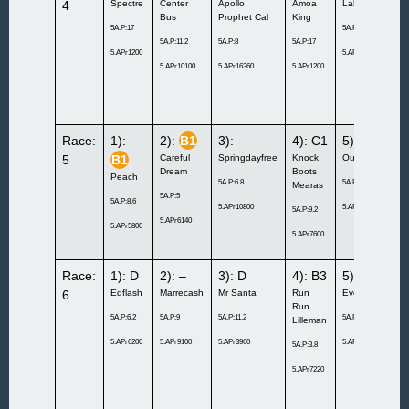
4
Spectre
Center
Apollo
Amoa
Labyad Bros
Bus
Prophet Cal
King
5A.P:17
5A.P:9.4
5A.P:11.2
5A.P:8
5A.P:17
5.APr1200
5.APr7300
5.APr10100
5.APr16360
5.APr1200
Race:
1):
2):
B1
3): –
4): C1
5):
B1
5
B1
Careful
Springdayfree
Knock
Our Pleasure
Dream
Boots
Peach
5A.P:6.8
5A.P:6.8
Mearas
5A.P:5
5A.P:8.6
5.APr10800
5.APr5180
5A.P:9.2
5.APr6140
5.APr5800
5.APr7600
Race:
1): D
2): –
3): D
4): B3
5): D
6
Edflash
Marrecash
Mr Santa
Run
Everglow
Run
5A.P:6.2
5A.P:9
5A.P:11.2
5A.P:4.4
Lilleman
5.APr6200
5.APr9100
5.APr3960
5.APr6500
5A.P:3.8
5.APr7220