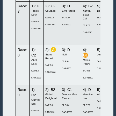
Race:
1): D
2): C2
3): D
4): B2
5): C1
7
Tessie
Courage
Elva Rapid
Yantra
Denco’s Rioja
Lock
Slave
5A.P:10.2
5A.P:12.4
5A.P:6.8
Cal
5A.P:8.8
5.APr4100
5.APr4900
5.APr4300
5A.P:7.2
5.APr5200
5.APr5680
Race:
1):
2):
A
3): D
4):
5): D
8
C2
Stens
Ilibili
B1
Jetluggage Rac
Rebell
Abel
Maldini
5A.P:9.4
5A.P:9
Lock
Pellini
5A.P:3.8
5.APr2400
5.APr6300
5A.P:5.4
5A.P:6.6
5.APr23000
5.APr11900
5.APr15600
Race:
1):
2): B2
3): C1
4): D
5): B2
9
C2
Global
Dencos Miss
Hermine
Ahorsewithnon
Delightful
Caruso
Ima
Gunvor
5A.P:8.2
Silk
5A.P:6.6
5A.P:8.4
5A.P:7.8
5.APr7600
5A.P:2.6
5.APr9020
5.APr13300
5.APr10300