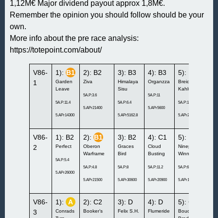
1,12M€ Major dividend payout approx 1,8M€.
Remember the opinion you should follow should be your
own.
More info about the pre race analysis:
https://totepoint.com/about/
V86-
1):
B1
2): B2
3): B3
4): B3
5): B2
6)
1
Garden
Ziva
Himalaya
Organzza
Breidabliks
Spe
Leave
Sisu
Kahlua
Ch
5A.P:3.6
5A.P:11
5A.P:11.4
5A.P:6.4
5A.P:12.2
5A.P
5.APr21400
5.APr5600
5.APr14300
5.APr5162.8
5.APr2900
5.AP
V86-
1): B2
2):
B1
3): B2
4): C1
5): D
6)
2
Perfect
Oberon
Graces
Cloud
Ninepoints
Nin
Warframe
Bird
Busting
Winner
La
5A.P:5.4
5A.P:4.8
5A.P:8
5A.P:11.2
5A.P:6.8
5A.P
5.APr26000
5.APr21500
5.APr30600
5.APr20900
5.APr10900
5.AP
V86-
1):
A
2): C2
3): D
4): D
5): C2
6)
3
Conrads
Booker’s
Felix S.H.
Flumeride
Bouquet
Sar