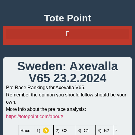
Tote Point
Sweden: Axevalla
V65 23.2.2024
Pre Race Rankings for Axevalla V65.
Remember the opinion you should follow should be your
own.
More info about the pre race analysis:
https://totepoint.com/about/
Race:
1):
A
2): C2
3): C1
4): B2
5): –