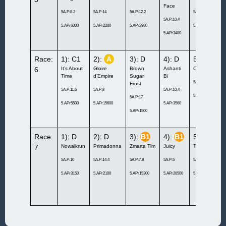
Face
5A.P:8.2
5A.P:14
5A.P:12.2
5A.P:6.2
5A.P:10.4
5.APr6000
5.APr2200
5.APr2960
5.APr10600
5.APr3480
Race:
1): C1
2):
A
3): D
4): D
5): C2
6
It’s About
Gloire
Brown
Ashanti
O.M.Inspirati
Time
d’Empire
Sugar
Bi
5A.P:7
Frost
5A.P:11.6
5A.P:8
5A.P:10.4
5.APr5420
5A.P:17
5.APr5500
5.APr15600
5.APr3560
5.APr1500
Race:
1): D
2): D
3):
B1
4):
B1
5): B3
7
Nowalkrun
Primadonna
Zmarta Tim
Juicy
Thomasine
5A.P:10
5A.P:14.4
5A.P:7.8
5A.P:5
5A.P:8.6
5.APr3150
5.APr2100
5.APr15300
5.APr26500
5.APr12160