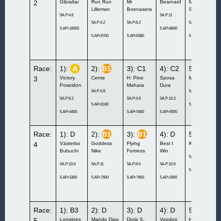
2
Gibraltar
Run Run
Mr
Bearnard
Mon’s
Lilleman
Boenasera
Snowstorm
5A.P:4.6
5A.P:11
5A.P:4.2
5A.P:6.2
5A.P:9.4
5.APr16000
5.APr8600
5.APr9700
5.APr8380
5.APr5060
Race:
1):
A
2):
B1
3): C1
4): C2
5): D
3
Victory
Cente
H. Pine
Sposa
Myrevenge
Poseidon
Mahara
Dura
5A.P:4.8
5A.P:7.6
5A.P:9.2
5A.P:4.6
5A.P:10.2
5.APr6160
5.APr4740
5.APr4400
5.APr5400
5.APr4500
Race:
1): D
2):
B1
3):
B1
4): D
5): C2
4
Västerbo
Goddess
Flying
Best I
Kom Khaleesi
Bubuchi
Nike
Fortress
Win
5A.P:6.4
5A.P:10.6
5A.P:11
5A.P:8.6
5A.P:10.6
5.APr6780
5.APr3300
5.APr7600
5.APr7900
5.APr2900
Race:
1): B3
2): D
3): D
4): D
5):
A
5
Longines
Mando Diao
Doris S.
Voodoo
Hands Down