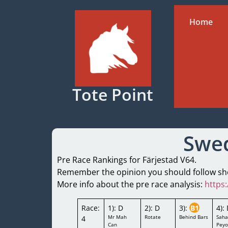
Home
Tote Point
Swed
Pre Race Rankings for Färjestad V64.
Remember the opinion you should follow shou
More info about the pre race analysis:
https:
Race:
1): D
2): D
3):
B1
4):
Mr Mah
Rotate
Behind Bars
Saha
4
Can
Peyo