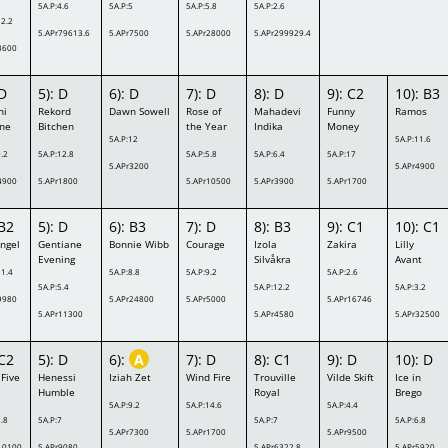
5A.P:4.6
5A.P:5
5A.P:5.8
5A.P:2.6
12.2
5.APr79613.6
5.APr7500
5.APr28000
5.APr299929.4
3600
 D
5): D
6): D
7): D
8): D
9): C2
10): B3
ni
Rekord
Dawn Sowell
Rose of
Mahadevi
Funny
Ramos
ine
Bitchen
the Year
Indika
Money
5A.P:12
5A.P:11.6
9.2
5A.P:12.8
5A.P:5.8
5A.P:6.4
5A.P:17
5.APr3200
5.APr4900
4900
5.APr1800
5.APr10500
5.APr3900
5.APr1700
 B2
5): D
6): B3
7): D
8): B3
9): C1
10): C1
Angel
Gentiane
Bonnie Wibb
Courage
Izola
Zakira
Lilly
Evening
Silvåkra
Avant
11.4
5A.P:8.8
5A.P:9.2
5A.P:2.6
5A.P:5.4
5A.P:12.2
5A.P:3.2
9980
5.APr24800
5.APr5000
5.APr16746
5.APr11300
5.APr4580
5.APr32500
 C2
5): D
6):
A
7): D
8): C1
9): D
10): D
 Five
Henessi
Iziah Zet
Wind Fire
Trouville
Vilde Skift
Ice in
Humble
Royal
Brego
5A.P:9.2
5A.P:14.6
5A.P:4.4
5.8
5A.P:7
5A.P:7
5A.P:6.8
5.APr7300
5.APr1700
5.APr9500
10100
5.APr9080
5.APr6322.8
5.APr5920