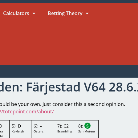
Calculators
Betting Theory
en: Färjestad V64 28.6
ld be your own. Just consider this a second opinion.
//totepoint.com/about/
 D
5): D
6): –
7): C2
8):
S
ra
Kayleigh
Osterc
Brambling
San Moteur
te