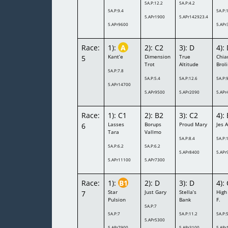
5A.P:12.2
5A.P:4.2
5A.P:9.4
5A.P:
5.APr1900
5.APr142923.4
5.APr9600
5.APr
Race:
1):
A
2): C2
3): D
4):
Kant’e
Dimension
True
Chia
5
Trot
Altitude
Brol
5A.P:7.8
5A.P:5.4
5A.P:12.6
5A.P:
5.APr14700
5.APr9500
5.APr2090
5.APr
Race:
1): C1
2): B2
3): C2
4):
Lasses
Borups
Proud Mary
Jes 
6
Tara
Vallmo
5A.P:8.4
5A.P:
5A.P:6.2
5A.P:6.2
5.APr8400
5.APr
5.APr11100
5.APr7300
Race:
1):
B1
2): D
3): D
4):
Star
Just Gary
Stella’s
High
7
Pulsion
Bank
F.
5A.P:7
5A.P:7
5A.P:11.2
5A.P:
5.APr5300
5.APr7900
5.APr3100
5.APr