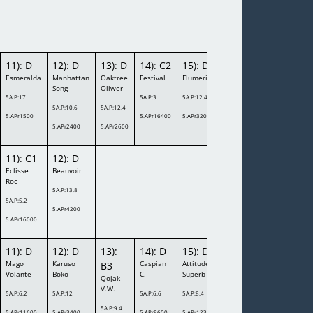
11): D
12): D
13): D
14): C2
15): D
Esmeralda
Manhattan
Oaktree
Festival
Flumeride
Song
Oliwer
5A.P:17
5A.P:3
5A.P:12.4
5A.P:10.6
5A.P:12.4
5.APr1500
5.APr16400
5.APr3200
5.APr2400
5.APr2600
11): C1
12): D
Eclisse
Beauvoir
Roc
5A.P:13.8
5A.P:5.2
5.APr4200
5.APr16000
11): D
12): D
13):
14): D
15): D
Mago
Karuso
Caspian
Attitude
B3
Volante
Boko
C.
Superb
Qojak
V.W.
5A.P:6.2
5A.P:12
5A.P:6.6
5A.P:8.4
5A.P:9.4
5.APr11600
5.APr3400
5.APr8600
5.APr12300