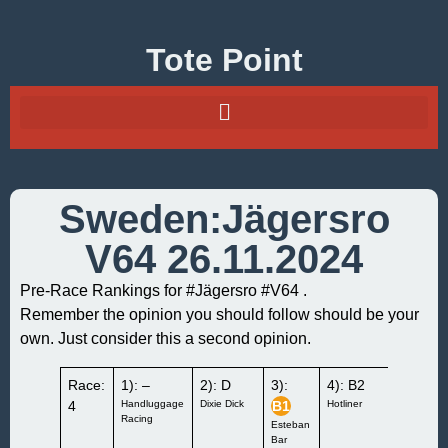
Tote Point
Sweden:Jägersro
V64 26.11.2024
Pre-Race Rankings for #Jägersro #V64 .
Remember the opinion you should follow should be your
own. Just consider this a second opinion.
Race:
1): –
2): D
3):
4): B2
5): D
4
Handluggage
Dixie Dick
B1
Hotliner
Spring
Racing
Legend
Esteban
Bar