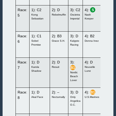
Race:
1): C2
2): D
3): C2
4):
S
5):
5
Kong
Rebelmuffin
Oscietra
Nash
B1
Sebastian
Imperial
Keeper
Opening
Night
Race:
1): C1
2): B3
3): D
4): B2
5):
6
Sobel
Grace S.H.
Kalypto
Donna Inez
S
Promise
Racing
Do it
Dorothy
Race:
1): D
2): D
3):
4): D
5):
7
Karola
Resuit
B1
Nouvelle
B1
Shadow
Lune
Nordic
Karat
Beach
Hill
Lover
Race:
1): D
2): –
3): D
4):
B1
5): –
8
Akal Face
Nocturnally
Only
U.S.Marines
Brain
Angelica
Game
O.C.